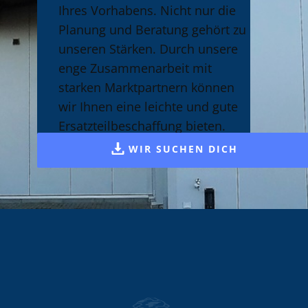
Ihres Vorhabens. Nicht nur die
Planung und Beratung gehört zu
unseren Stärken. Durch unsere
enge Zusammenarbeit mit
starken Marktpartnern können
wir Ihnen eine leichte und gute
Ersatzteilbeschaffung bieten.
WIR SUCHEN DICH
Regenerative Energien