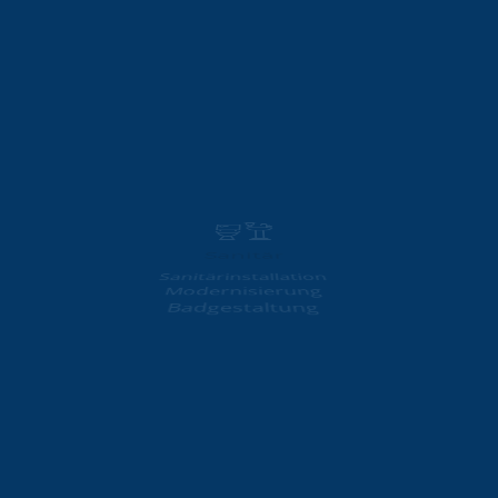
Wärmepumpen
Gasheizung
Sanitär
Sanitärinstallation
Modernisierung
Badgestaltung