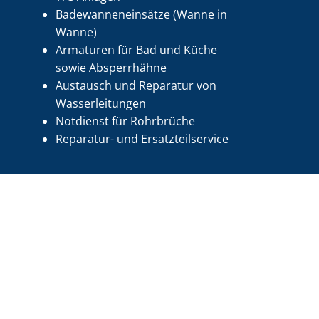
Badewanneneinsätze (Wanne in
Wanne)
Armaturen für Bad und Küche
sowie Absperrhähne
Austausch und Reparatur von
Wasserleitungen
Notdienst für Rohrbrüche
Reparatur- und Ersatzteilservice
Klima
Die Wahl der richtigen Klimaanlage hängt unter
anderem von Faktoren wie Raumgröße, Budget und
spezifischen Bedürfnissen ab.
Wenn Sie auf der Suche nach einer hochwertigen