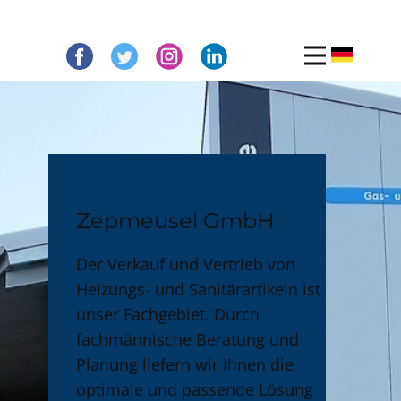
Zepmeusel GmbH
Der Verkauf und Vertrieb von
Heizungs- und Sanitärartikeln ist
unser Fachgebiet. Durch
fachmännische Beratung und
Planung liefern wir Ihnen die
optimale und passende Lösung