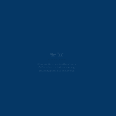
Wärmepumpen
Gasheizung
Sanitär
Sanitärinstallation
Modernisierung
Badgestaltung