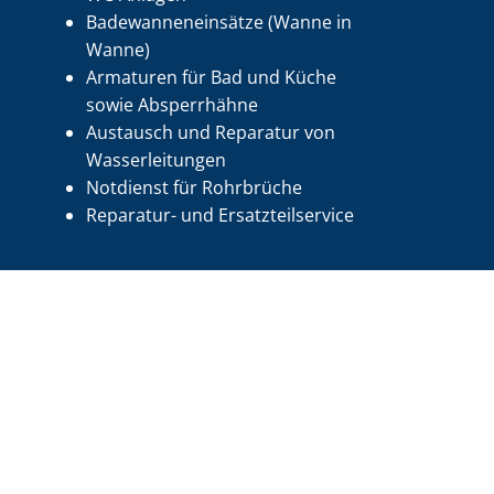
Badewanneneinsätze (Wanne in
Wanne)
Armaturen für Bad und Küche
sowie Absperrhähne
Austausch und Reparatur von
Wasserleitungen
Notdienst für Rohrbrüche
Reparatur- und Ersatzteilservice
Klima
Die Wahl der richtigen Klimaanlage hängt unter
anderem von Faktoren wie Raumgröße, Budget und
spezifischen Bedürfnissen ab.
Wenn Sie auf der Suche nach einer hochwertigen