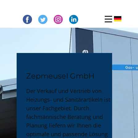
Zepmeusel GmbH
Der Verkauf und Vertrieb von
Heizungs- und Sanitärartikeln ist
unser Fachgebiet. Durch
fachmännische Beratung und
Planung liefern wir Ihnen die
optimale und passende Lösung