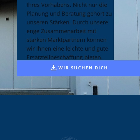
Ihres Vorhabens. Nicht nur die
Planung und Beratung gehört zu
unseren Stärken. Durch unsere
enge Zusammenarbeit mit
starken Marktpartnern können
wir Ihnen eine leichte und gute
Ersatzteilbeschaffung bieten.
WIR SUCHEN DICH
Regenerative Energien